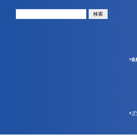
検索
各
プ