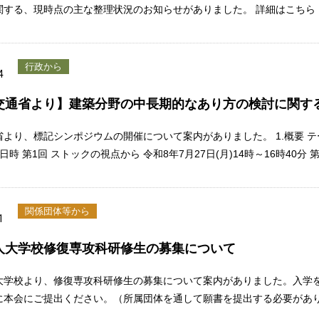
関する、現時点の主な整理状況のお知らせがありました。 詳細はこちら
行政から
4
交通省より】建築分野の中長期的なあり方の検討に関す
省より、標記シンポジウムの開催について案内がありました。 1.概要 テ
 日時 第1回 ストックの視点から 令和8年7月27日(月)14時～16時40分 
関係団体等から
1
人大学校修復専攻科研修生の募集について
大学校より、修復専攻科研修生の募集について案内がありました。入学
に本会にご提出ください。（所属団体を通して願書を提出する必要があり