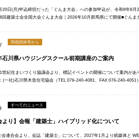
月20日(月)申込締切だった「ぐんま大会」への参加申込が、令和8年8月
8回建築士会全国大会ぐんま大会｜2026年10月群馬県にて開催■ぐん
関係団体等から
7
年石川県ハウジングスクール前期講座のご案内
21世紀住まいづくり協議会より、標記イベントの開催について案内があ
(一社)石川県木造住宅協会（TEL 076-240-4081、FAX 076-240-405
すべてのニュース
8
会より】会報「建築士」ハイブリッド化について
士会連合会より、会誌「建築士」について、2027年1月より紙媒体と W