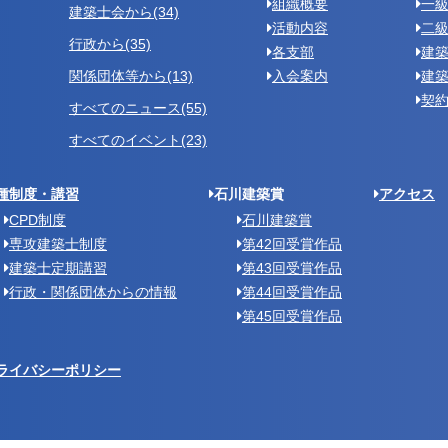
組織概要
一級
建築士会から(34)
活動内容
二
行政から(35)
各支部
建
関係団体等から(13)
入会案内
建
契
すべてのニュース(55)
すべてのイベント(23)
種制度・講習
石川建築賞
アクセス
CPD制度
石川建築賞
専攻建築士制度
第42回受賞作品
建築士定期講習
第43回受賞作品
行政・関係団体からの情報
第44回受賞作品
第45回受賞作品
ライバシーポリシー