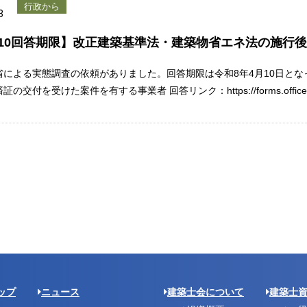
行政から
3
.4.10回答期限】改正建築基準法・建築物省エネ法の施行
省による実態調査の依頼がありました。回答期限は令和8年4月10日とな
の交付を受けた案件を有する事業者 回答リンク：https://forms.office
ップ
ニュース
建築士会について
建築士