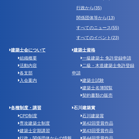
行政から(35)
関係団体等から(13)
すべてのニュース(55)
すべてのイベント(23)
建築士会について
建築士資格
組織概要
一級建築士 免許登録申請
活動内容
二級・木造建築士免許登録
各支部
申請
入会案内
建築士試験
建築士名簿閲覧
契約書類の販売
各種制度・講習
石川建築賞
CPD制度
石川建築賞
専攻建築士制度
第42回受賞作品
建築士定期講習
第43回受賞作品
行政・関係団体からの情報
第44回受賞作品