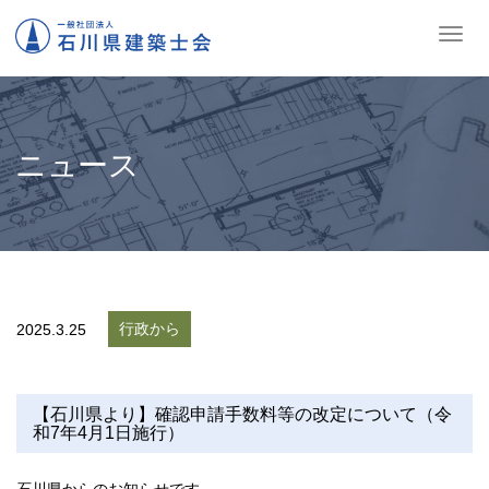
ナ
ビ
ゲ
ー
シ
ョ
ニュース
ン
の
切
替
行政から
2025.
3.25
【石川県より】確認申請手数料等の改定について（令
和7年4月1日施行）