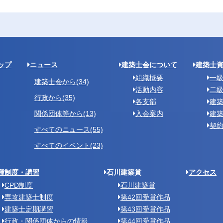
ップ
ニュース
建築士会について
建築士
組織概要
一級
建築士会から(34)
活動内容
二
行政から(35)
各支部
建
関係団体等から(13)
入会案内
建
契
すべてのニュース(55)
すべてのイベント(23)
種制度・講習
石川建築賞
アクセス
CPD制度
石川建築賞
専攻建築士制度
第42回受賞作品
建築士定期講習
第43回受賞作品
行政・関係団体からの情報
第44回受賞作品