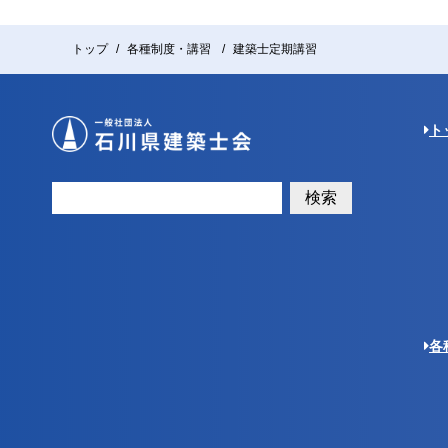
トップ
各種制度・講習
建築士定期講習
ト
検索
各