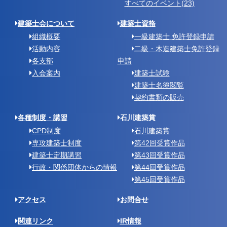
すべてのイベント(23)
建築士会について
建築士資格
組織概要
一級建築士 免許登録申請
活動内容
二級・木造建築士免許登録
各支部
申請
入会案内
建築士試験
建築士名簿閲覧
契約書類の販売
各種制度・講習
石川建築賞
CPD制度
石川建築賞
専攻建築士制度
第42回受賞作品
建築士定期講習
第43回受賞作品
行政・関係団体からの情報
第44回受賞作品
第45回受賞作品
アクセス
お問合せ
関連リンク
IR情報