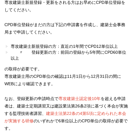
専攻建築士新規登録・更新をされる方はお早めにCPD単位登録を
してください。
CPD単位登録がまだの方は下記の申請書を作成し、建築士会事務
局まで申請してください。
専攻建築士新規登録の方：直近の1年間でCPD12単位以上
〃 登録更新の方：前回の登録から5年間にCPD60単位
以上
の取得が必要です。
専攻建築士用のCPD単位の確認は11月1日から12月31日の間に
WEBにより確認できます。
なお、登録更新の申請時点で
専攻建築士認定後10年
を超える申請
者は、建築士定期講習又は建設業法第26条2項に基づく本会が実施
する監理技術者講習、
建築士法第22条の4第5項に定められた本会
が実施する研修
のいずれかで6単位以上のCPD単位の取得が必要で
す。