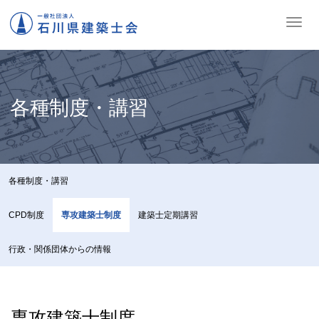
ナ
ビ
ゲ
ー
シ
ョ
各種制度・講習
ン
の
切
替
各種制度・講習
CPD制度
専攻建築士制度
建築士定期講習
行政・関係団体からの情報
専攻建築士制度