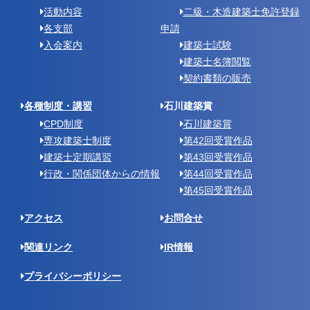
活動内容
二級・木造建築士免許登録
各支部
申請
入会案内
建築士試験
建築士名簿閲覧
契約書類の販売
各種制度・講習
石川建築賞
CPD制度
石川建築賞
専攻建築士制度
第42回受賞作品
建築士定期講習
第43回受賞作品
行政・関係団体からの情報
第44回受賞作品
第45回受賞作品
アクセス
お問合せ
関連リンク
IR情報
プライバシーポリシー