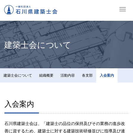
ナ
ビ
ゲ
ー
シ
ョ
建築士会について
ン
の
切
替
建築士会について
組織概要
活動内容
各支部
入会案内
入会案内
石川県建築士会は、「建築士の品位の保持及びその業務の進歩改
善に資するため、建築士に対する建築技術研修並びに指導及び連