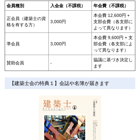
会員種別
入会金（不課税）
年会費（不課税）
本会費 12,600円 +
正会員（建築士の資
3,000円
支部会費（各支部に
格を有する方）
よって異なります）
本会費 9,600円 + 支
準会員
3,000円
部会費（各支部によ
って異なります）
協議に基づき決定し
賛助会員
-
ます
【建築士会の特典１】会誌や名簿が届きます