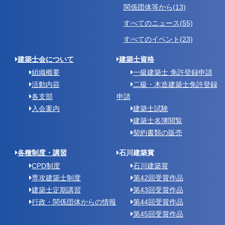
関係団体等から(13)
すべてのニュース(55)
すべてのイベント(23)
建築士会について
建築士資格
組織概要
一級建築士 免許登録申請
活動内容
二級・木造建築士免許登録
各支部
申請
入会案内
建築士試験
建築士名簿閲覧
契約書類の販売
各種制度・講習
石川建築賞
CPD制度
石川建築賞
専攻建築士制度
第42回受賞作品
建築士定期講習
第43回受賞作品
行政・関係団体からの情報
第44回受賞作品
第45回受賞作品