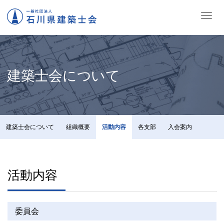
ナ
ビ
ゲ
ー
シ
ョ
建築士会について
ン
の
切
替
建築士会について
組織概要
活動内容
各支部
入会案内
活動内容
委員会