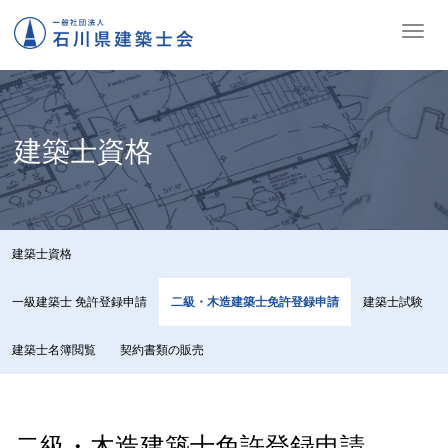
ナ
ビ
ゲ
ー
シ
ョ
建築士資格
ン
の
切
替
建築士資格
一級建築士 免許登録申請
二級・木造建築士免許登録申請
建築士試験
建築士名簿閲覧
契約書類の販売
二級・木造建築士免許登録申請