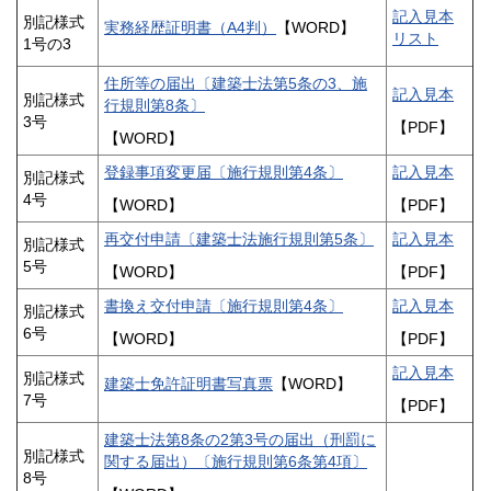
記入見本
別記様式
実務経歴証明書（A4判）
【WORD】
リスト
1号の3
住所等の届出〔建築士法第5条の3、施
記入見本
別記様式
行規則第8条〕
3号
【PDF】
【WORD】
登録事項変更届〔施行規則第4条〕
記入見本
別記様式
4号
【WORD】
【PDF】
再交付申請〔建築士法施行規則第5条〕
記入見本
別記様式
5号
【WORD】
【PDF】
書換え交付申請〔施行規則第4条〕
記入見本
別記様式
6号
【WORD】
【PDF】
記入見本
別記様式
建築士免許証明書写真票
【WORD】
7号
【PDF】
建築士法第8条の2第3号の届出（刑罰に
別記様式
関する届出）〔施行規則第6条第4項〕
8号