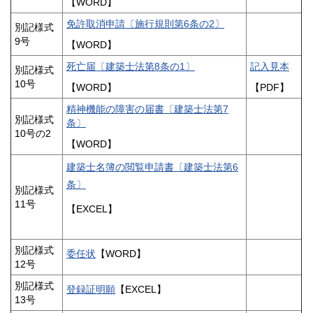
【WORD】
免許取消申請〔施行規則第6条の2〕
別記様式
9号
【WORD】
死亡届〔建築士法第8条の1〕
記入見本
別記様式
10号
【WORD】
【PDF】
精神機能の障害の届書〔建築士法第7
別記様式
条〕
10号の2
【WORD】
建築士名簿の閲覧申請書〔建築士法第6
条〕
別記様式
11号
【EXCEL】
別記様式
委任状
【WORD】
12号
別記様式
登録証明願
【EXCEL】
13号