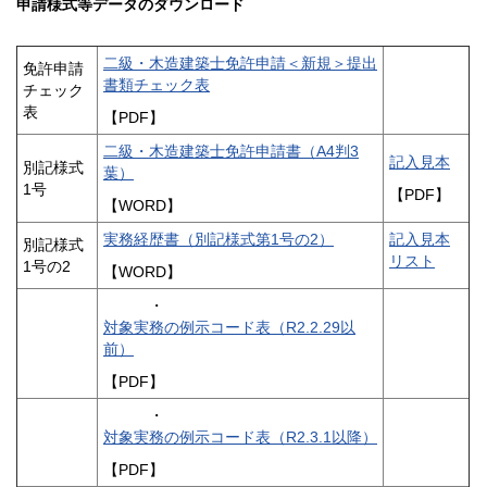
申請様式等データのダウンロード
二級・木造建築士免許申請＜新規＞提出
免許申請
書類チェック表
チェック
表
【PDF】
二級・木造建築士免許申請書（A4判3
記入見本
別記様式
葉）
1号
【PDF】
【WORD】
実務経歴書（別記様式第1号の2）
記入見本
別記様式
リスト
1号の2
【WORD】
・
対象実務の例示コード表（R2.2.29以
前）
【PDF】
・
対象実務の例示コード表（R2.3.1以降）
【PDF】