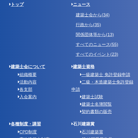
トップ
ニュース
建築士会から(34)
行政から(35)
関係団体等から(13)
すべてのニュース(55)
すべてのイベント(23)
建築士会について
建築士資格
組織概要
一級建築士 免許登録申請
活動内容
二級・木造建築士免許登録
各支部
申請
入会案内
建築士試験
建築士名簿閲覧
契約書類の販売
各種制度・講習
石川建築賞
CPD制度
石川建築賞