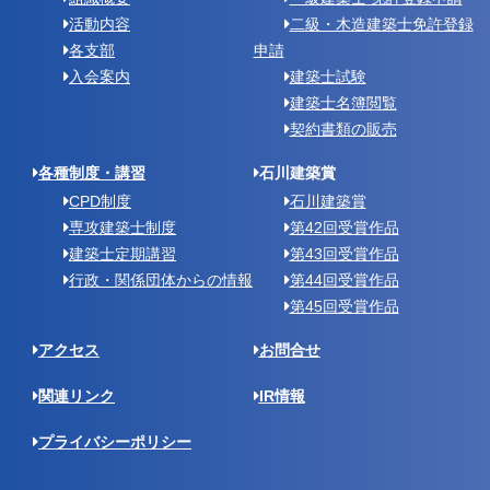
活動内容
二級・木造建築士免許登録
各支部
申請
入会案内
建築士試験
建築士名簿閲覧
契約書類の販売
各種制度・講習
石川建築賞
CPD制度
石川建築賞
専攻建築士制度
第42回受賞作品
建築士定期講習
第43回受賞作品
行政・関係団体からの情報
第44回受賞作品
第45回受賞作品
アクセス
お問合せ
関連リンク
IR情報
プライバシーポリシー