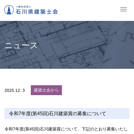
ナ
ビ
ゲ
ー
シ
ョ
ニュース
ン
の
切
替
建築士会から
2025.
12. 3
令和7年度(第45回)石川建築賞の募集について
令和7年度(第45回)石川建築賞について、下記のとおり募集いたし