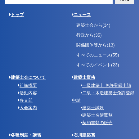
トップ
ニュース
建築士会から(34)
行政から(35)
関係団体等から(13)
すべてのニュース(55)
すべてのイベント(23)
建築士会について
建築士資格
組織概要
一級建築士 免許登録申請
活動内容
二級・木造建築士免許登録
各支部
申請
入会案内
建築士試験
建築士名簿閲覧
契約書類の販売
各種制度・講習
石川建築賞