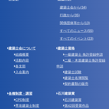
建築士会から(34)
行政から(35)
関係団体等から(13)
すべてのニュース(55)
すべてのイベント(23)
建築士会について
建築士資格
組織概要
一級建築士 免許登録申請
活動内容
二級・木造建築士免許登録
各支部
申請
入会案内
建築士試験
建築士名簿閲覧
契約書類の販売
各種制度・講習
石川建築賞
CPD制度
石川建築賞
専攻建築士制度
第42回受賞作品