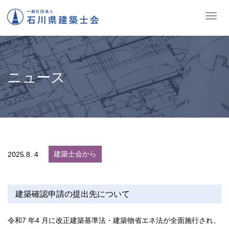
ナ
ビ
ゲ
ー
シ
ョ
ニュース
ン
の
切
替
建築士会から
2025.
8. 4
建築確認申請の提出先について
令和7 年4 月に改正建築基準法・建築物省エネ法が全面施行され、