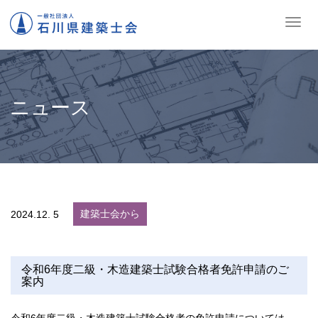
ナ
ビ
ゲ
ー
シ
ョ
ニュース
ン
の
切
替
建築士会から
2024.
12. 5
令和6年度二級・木造建築士試験合格者免許申請のご
案内