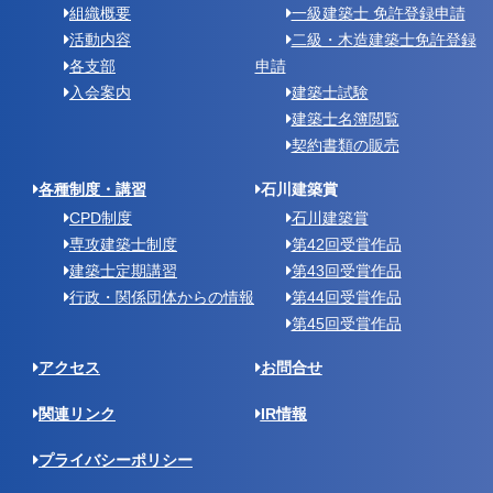
組織概要
一級建築士 免許登録申請
活動内容
二級・木造建築士免許登録
各支部
申請
入会案内
建築士試験
建築士名簿閲覧
契約書類の販売
各種制度・講習
石川建築賞
CPD制度
石川建築賞
専攻建築士制度
第42回受賞作品
建築士定期講習
第43回受賞作品
行政・関係団体からの情報
第44回受賞作品
第45回受賞作品
アクセス
お問合せ
関連リンク
IR情報
プライバシーポリシー