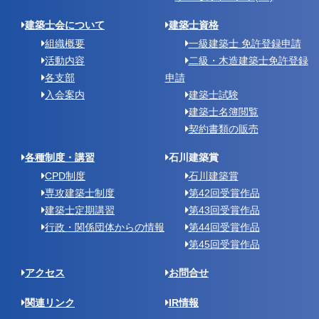
建築士会について
建築士資格
組織概要
一級建築士 免許登録申請
活動内容
二級・木造建築士免許登録
各支部
申請
入会案内
建築士試験
建築士名簿閲覧
契約書類の販売
各種制度・講習
石川建築賞
CPD制度
石川建築賞
専攻建築士制度
第42回受賞作品
建築士定期講習
第43回受賞作品
行政・関係団体からの情報
第44回受賞作品
第45回受賞作品
アクセス
お問合せ
関連リンク
IR情報