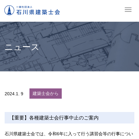
ナ
ビ
ゲ
ー
シ
ョ
ニュース
ン
の
切
替
建築士会から
2024.
1. 9
【重要】各種建築士会行事中止のご案内
石川県建築士会では、令和6年に入って行う講習会等の行事につい